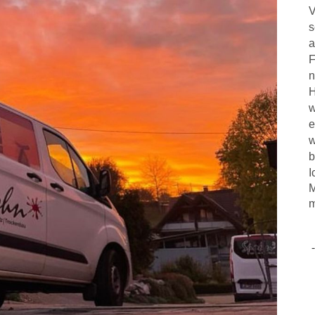
V
s
a
F
n
H
w
e
w
b
I
M
m
-