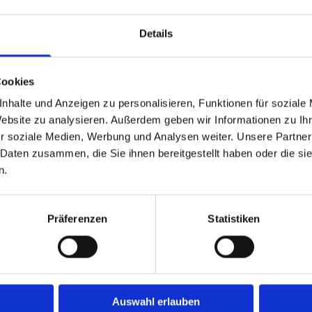
rige Perspektive im Team. Die Stärken des einzelnen
 funktionierenden Miteinanders. So kann
Details
itet werden.
beiter erhalten außerdem steuerfreie
Cookies
 eine betriebliche Altersvorsorge. Wir haben einen
re Arbeit, dies würdigen wir mit entsprechender
nhalte und Anzeigen zu personalisieren, Funktionen für soziale
Website zu analysieren. Außerdem geben wir Informationen zu I
r soziale Medien, Werbung und Analysen weiter. Unsere Partner
inander, klarer und wertschätzender
 Daten zusammen, die Sie ihnen bereitgestellt haben oder die s
sklima. Die Arbeiten mit den modernsten
n.
hslungsreich durch unser umfangreiches Angebot
en.
Präferenzen
Statistiken
ns!
T BEWERBEN
Auswahl erlauben