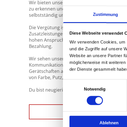
Wir bieten unseren Mitarbeitern eine langjäh
zu erkennen und sie zu fördern ist Teil eines
selbstständig und eigenverantwortlich gearbe
Zustimmung
Die Vergütung ist übertariflich, unsere Mitar
Diese Webseite verwendet 
Zusatzleistungen in Form von Gutscheinen und
hohen Anspruch an unsere Mitarbeiter und Ih
Wir verwenden Cookies, um I
Bezahlung.
und die Zugriffe auf unsere 
Website an unsere Partner fü
Wir sehen unsere Stärke in einem guten Mite
möglicherweise mit weiteren
Kommunikation und einem attraktiven Arbeit
der Dienste gesammelt habe
Gerätschaften auf hohem Niveau sind abwec
von Farbe, Putz, Trockenbau und Bodenarbeit
Einwilligungsauswahl
Notwendig
Du bist neugierig geworden? Melde Dich bei u
JETZ
Ablehnen