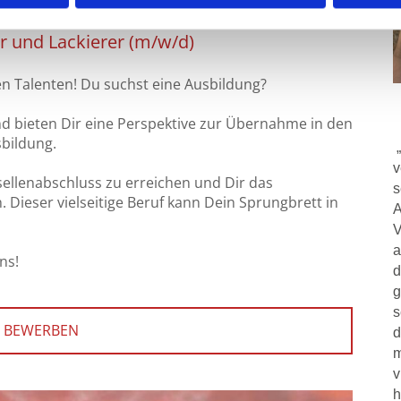
r und Lackierer (m/w/d)
n Talenten! Du suchst eine Ausbildung?
nd bieten Dir eine Perspektive zur Übernahme in den
sbildung.
v
ellenabschluss zu erreichen und Dir das
s
Dieser vielseitige Beruf kann Dein Sprungbrett in
A
V
a
ns!
d
g
s
T BEWERBEN
d
m
v
h