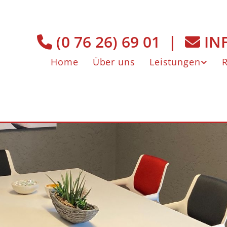
(0 76 26) 69 01
|
IN


Home
Über uns
Leistungen